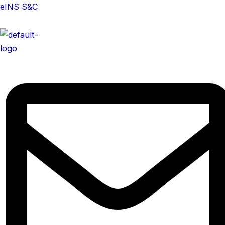
콘
eINS S&C
텐
츠
로
건
너
뛰
기