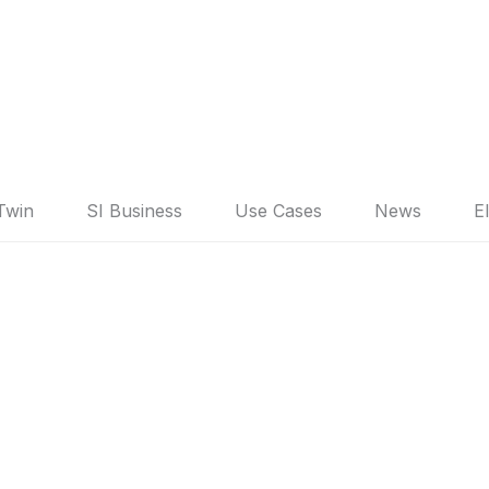
 Twin
SI Business
Use Cases
News
E