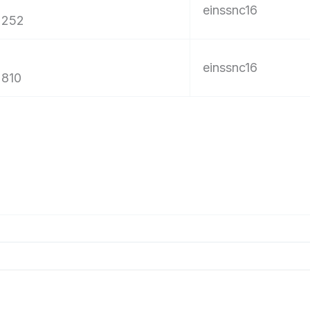
einssnc16
252
einssnc16
810