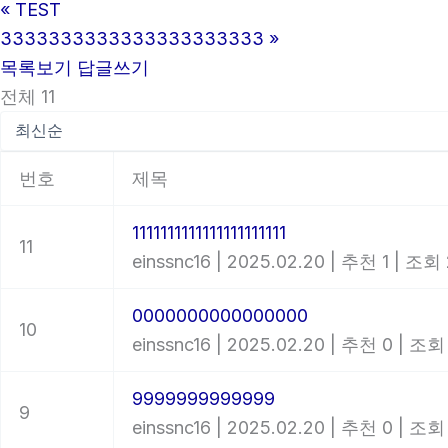
«
TEST
3333333333333333333333
»
목록보기
답글쓰기
전체 11
번호
제목
1111111111111111111111
11
einssnc16
|
2025.02.20
|
추천 1
|
조회 
0000000000000000
10
einssnc16
|
2025.02.20
|
추천 0
|
조회 
9999999999999
9
einssnc16
|
2025.02.20
|
추천 0
|
조회 