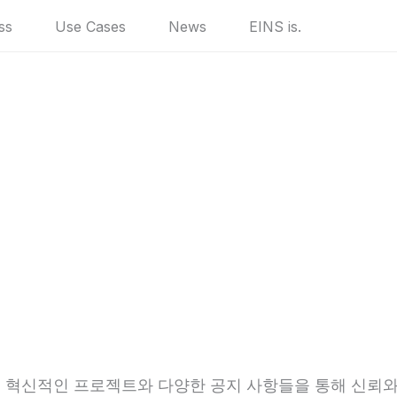
ss
Use Cases
News
EINS is.
보도자료
홍보영상
칼럼
교육·강좌
. 혁신적인 프로젝트와 다양한 공지 사항들을 통해 신뢰