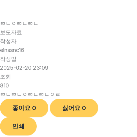
ㄻㄴㅇㄻㄴㄻㄴ
보도자료
작성자
einssnc16
작성일
2025-02-20 23:09
조회
810
ㄻㄴㄻㄴㅇㄻㄴㄻㄴㅇㄹ
좋아요
0
싫어요
0
인쇄