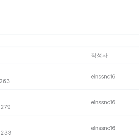
작성자
einssnc16
263
einssnc16
279
einssnc16
233