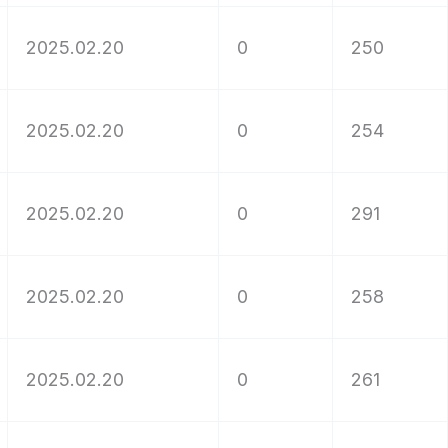
2025.02.20
0
250
2025.02.20
0
254
2025.02.20
0
291
2025.02.20
0
258
2025.02.20
0
261