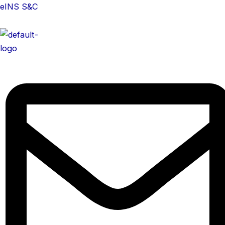
콘
eINS S&C
텐
츠
로
건
너
뛰
기