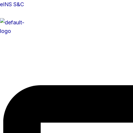
콘
Menu
Menu
eINS S&C
텐
츠
로
건
너
뛰
기