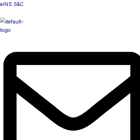
콘
eINS S&C
텐
츠
로
건
너
뛰
기