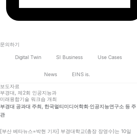
문의하기
Digital Twin
SI Business
Use Cases
News
EINS is.
보도자료
부경대, 제2회 인공지능과
미래융합기술 워크숍 개최
부경대 공과대 주최, 한국멀티미디어학회·인공지능연구소 등 주
관
[부산 베타뉴스=박현 기자] 부경대학교(총장 장영수)는 10일